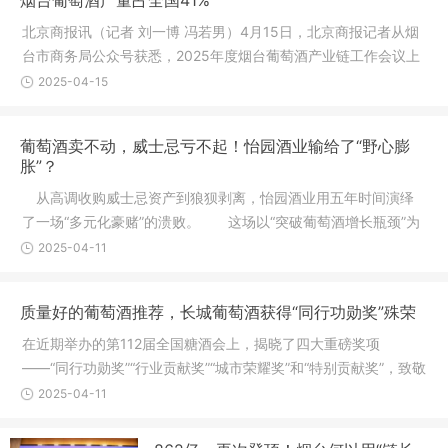
烟台葡萄酒产量占全国41%
北京商报讯（记者 刘一博 冯若男）4月15日，北京商报记者从烟
台市商务局公众号获悉，2025年度烟台葡萄酒产业链工作会议上
提及，三年来，烟台全链新增葡萄酒规上企业4户，总量达到23
2025-04-15
户，葡萄酒产量占全国的比重由2021
葡萄酒卖不动，威士忌亏不起！怡园酒业输给了“野心膨
胀”？
从高调收购威士忌资产到狼狈剥离，怡园酒业用五年时间演绎
了一场“多元化豪赌”的溃败。 这场以“突破葡萄酒增长瓶颈”为
初衷的战略冒险，不仅让怡园酒业陷入业绩亏损、股价暴跌的泥
2025-04-11
潭，更暴露出其在渠道布局、
质量好的葡萄酒推荐，长城葡萄酒获得“同行功勋奖”殊荣
在近期举办的第112届全国糖酒会上，揭晓了四大重磅奖项
——“同行功勋奖”“行业贡献奖”“城市荣耀奖”和“特别贡献奖”，致敬
糖酒会七十年征程中的功勋力量。作为中国葡萄酒行业的领军企
2025-04-11
业，长城葡萄酒荣获“同行