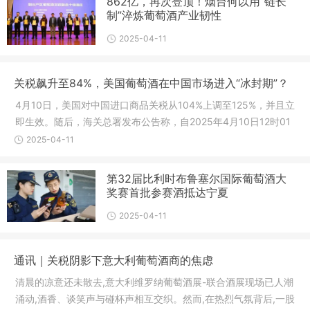
862亿，再次登顶！烟台何以用“链长
制”淬炼葡萄酒产业韧性
2025-04-11
关税飙升至84%，美国葡萄酒在中国市场进入“冰封期”？
4月10日，美国对中国进口商品关税从104%上调至125%，并且立
即生效。随后，海关总署发布公告称，自2025年4月10日12时01
分起，对原产于美国的所有进口商品，在现行适用关税税率基础
2025-04-11
上加征84%关税。这一决策，对国内的
第32届比利时布鲁塞尔国际葡萄酒大
奖赛首批参赛酒抵达宁夏
2025-04-11
通讯｜关税阴影下意大利葡萄酒商的焦虑
清晨的凉意还未散去,意大利维罗纳葡萄酒展-联合酒展现场已人潮
涌动,酒香、谈笑声与碰杯声相互交织。然而,在热烈气氛背后,一股