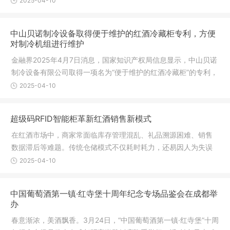
2025-04-10
本实用新型公开了一种红酒瓶开瓶
中山贝诺制冷设备取得便于维护的红酒冷藏柜专利，方便
对制冷机组进行维护
金融界2025年4月7日消息，国家知识产权局信息显示，中山贝诺
制冷设备有限公司取得一项名为“便于维护的红酒冷藏柜”的专利，
授权公告号 CN 222718468 U，申请日期为2024年4月。专利摘
2025-04-10
要显示，本实用新型的便于维护的
超级码RFID智能柜革新红酒销售新模式
在红酒市场中，商家常面临库存管理混乱、礼品溯源困难、销售
数据滞后等难题。传统仓储模式不仅耗时耗力，还易因人为失误
导致错单、漏单，影响客户体验。如何实现高效、精准的库存管
2025-04-10
控，同时提升客户购物的便捷性？码
中国葡萄酒第一镇·红寺堡十周年纪念专场品鉴会在成都举
办
春意渐浓，美酒飘香。3月24日，“中国葡萄酒第一镇·红寺堡”十周