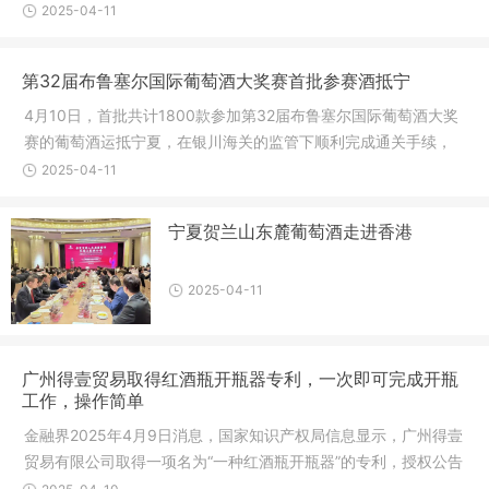
难以忽视的焦虑情绪正迅速蔓延:美国政府滥施关税给不少酒商泼
2025-04-11
了一盆冷水,成为展商们解不
第32届布鲁塞尔国际葡萄酒大奖赛首批参赛酒抵宁
4月10日，首批共计1800款参加第32届布鲁塞尔国际葡萄酒大奖
赛的葡萄酒运抵宁夏，在银川海关的监管下顺利完成通关手续，
装车驶离银川河东国际机场海关监管作业场所。“我们首批参赛葡
2025-04-11
萄酒在4月8日晚上通过网上系统申
宁夏贺兰山东麓葡萄酒走进香港
2025-04-11
广州得壹贸易取得红酒瓶开瓶器专利，一次即可完成开瓶
工作，操作简单
金融界2025年4月9日消息，国家知识产权局信息显示，广州得壹
贸易有限公司取得一项名为“一种红酒瓶开瓶器”的专利，授权公告
号 CN 222729452 U，申请日期为2024年7月。专利摘要显示，