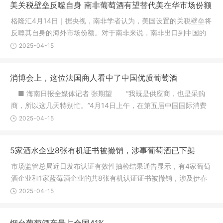
美关税壁垒反噬自身 南非葡萄酒有望替代美在华市场份额
格隆汇4月14日｜据央视，南非学者认为，美国设置的关税壁垒将
反噬其自身的海外市场份额。对于南非来说，南非出口到中国的
葡萄酒可能面临新机遇，取代美国葡萄酒的在华份额。南非学者
2025-04-15
认为，随着美国关税政策遭反制，
消博会上，这位法国商人看中了中国优质葡萄酒
■ 海南日报全媒体记者 张期望 “我既是供应商，也是采购
商，所以这几天特别忙。”4月14日上午，在第五届中国国际消费
品博览会3号展馆内，来自法国的红酒商人杰弗瑞很忙，他要接待
2025-04-15
一批又一批前来咨询洽谈的客商
5家酒水企业8张有机证书被撤销，涉事葡萄酒已下架
市场监管总局近日发布认证有效性抽检结果通告显示，有4家葡萄
酒企业和1家蓝莓酒企业的共8张有机认证证书被撤销，涉及伊春
市森骄山特产品有限责任公司、甘肃红桥庄园葡萄酒有限公司、
2025-04-15
烟台朗斯特酒业有限公司、西班牙