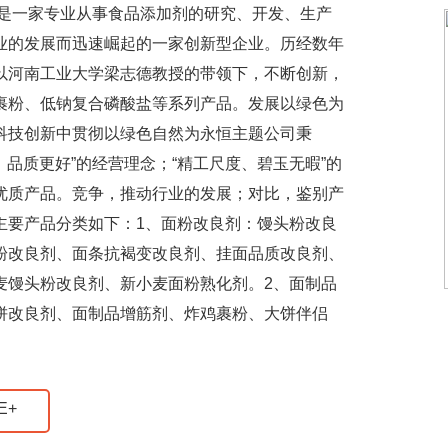
，是一家专业从事食品添加剂的研究、开发、生产
业的发展而迅速崛起的一家创新型企业。历经数年
以河南工业大学梁志德教授的带领下，不断创新，
裹粉、低钠复合磷酸盐等系列产品。发展以绿色为
科技创新中贯彻以绿色自然为永恒主题公司秉
、品质更好”的经营理念；“精工尺度、碧玉无暇”的
优质产品。竞争，推动行业的发展；对比，鉴别产
主要产品分类如下：1、面粉改良剂：馒头粉改良
粉改良剂、面条抗褐变改良剂、挂面品质改良剂、
麦馒头粉改良剂、新小麦面粉熟化剂。2、面制品
饼改良剂、面制品增筋剂、炸鸡裹粉、大饼伴侣
E+