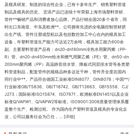
及模具研发、制造的综合性企业，已有十多年生产、销售塑料管道
制品及模具的历史。 宏添产品已连续十年荣获上海市场塑料管材、
管件**畅销产品和消费者放心品牌。产品行销全国20多个省市，同
时出口东南亚、中东及欧洲**。公司拥有先进的全电脑控制管材挤
出生产线、管件注塑成型机以及包括数控加工中心在内的模具加工
设备，年塑料管道生产能力可达近2万余吨，模具加工能力600余
副。主要塑料管道产品有：dn20-dn160mm冷热水用聚丙烯（PP-
R）管、dn20-dn450mm给水和燃气用聚乙烯（PE）管、dn50-dn
200mm聚丙烯（PP）高温静音排水管、降板式同层排水管等各类塑
料管道制品，配套管件的规格品种多达近千种，管件齐全度在国内
同行业中**。产品符合德国工业标准DIN8077、DIN8078；中国**/
行业标准GB/T5836、GB/T18742、GB/T13663、GB15558、CJ/
J273；国际标准ISO15874、ISO7671，欧洲标准EN1451以及企业
标准Q/VAPW1、Q/VAPW2等标准。ISO9001:2008质量管理体系覆
盖整个生产、检测过程。 作为国内生产塑料管道及模具的专业化企
业，公司以服务社会为己任，... [
详细
]