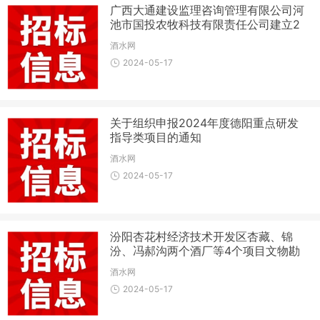
广西大通建设监理咨询管理有限公司河
池市国投农牧科技有限责任公司建立2
024年-2025年物料采购供应商库（项
酒水网
目编号GXDTCG-2024-008-HC）招
2024-05-17
标公告
关于组织申报2024年度德阳重点研发
指导类项目的通知
酒水网
2024-05-17
汾阳杏花村经济技术开发区杏藏、锦
汾、冯郝沟两个酒厂等4个项目文物勘
探——杏藏项目(单一来源)谈判采购公
酒水网
告
2024-05-17