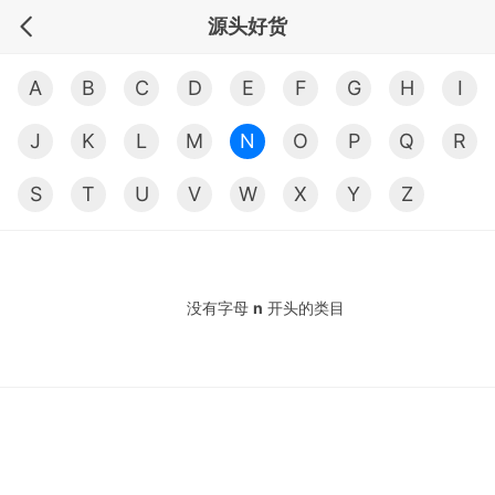
源头好货
A
B
C
D
E
F
G
H
I
J
K
L
M
N
O
P
Q
R
S
T
U
V
W
X
Y
Z
没有字母
n
开头的类目